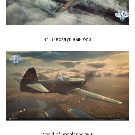
Bf110 воздушный бой
World of warplanes як 9