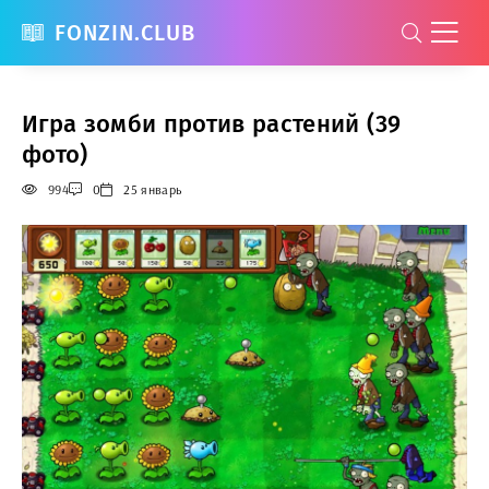
FONZIN.CLUB
Игра зомби против растений (39
фото)
994
0
25 январь