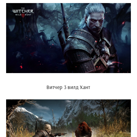
Витчер 3 вилд Хант