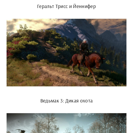
Геральт Трисс и Йеннифер
Ведьмак 3: Дикая охота