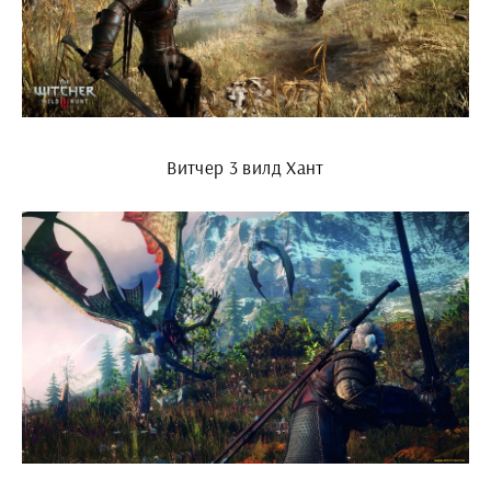
Витчер 3 вилд Хант