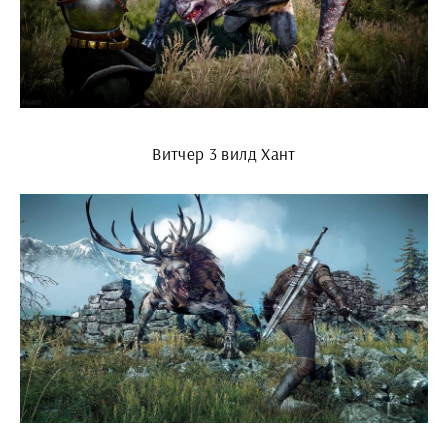
Витчер 3 вилд Хант