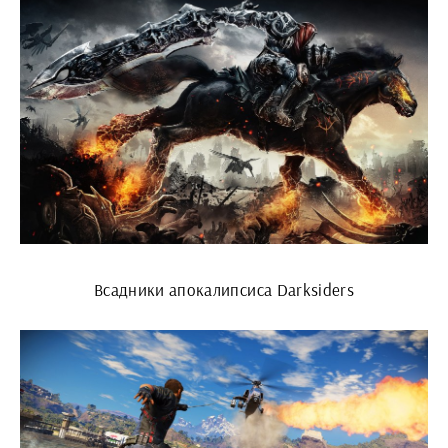
Всадники апокалипсиса Darksiders