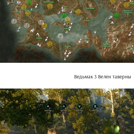
Ведьмак 3 Велен таверны