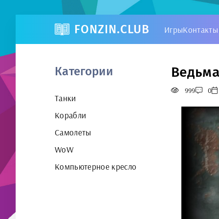
FONZIN.CLUB
Игры
Контакты
Ведьма
Категории
999
0
Танки
Корабли
Самолеты
WoW
Компьютерное кресло