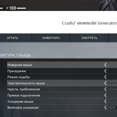
Crashz' viewmodel Generato