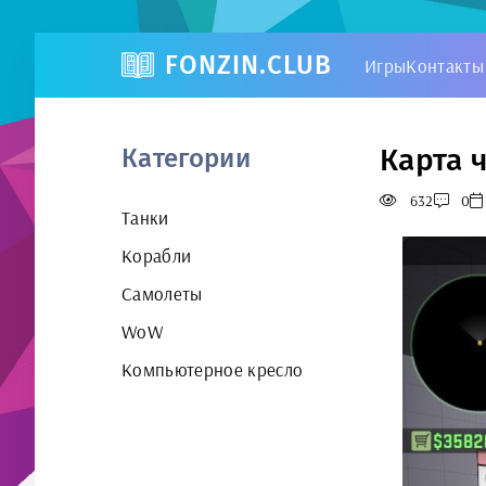
FONZIN.CLUB
Игры
Контакты
Карта ч
Категории
632
0
Танки
Корабли
Самолеты
WoW
Компьютерное кресло