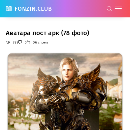
FONZIN.CLUB
Аватара лост арк (78 фото)
899
0
06 апрель