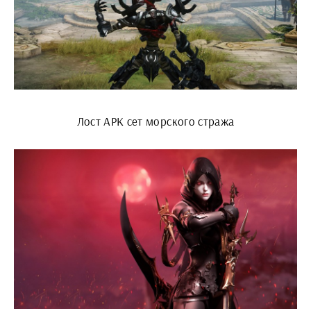
Лост АРК сет морского стража