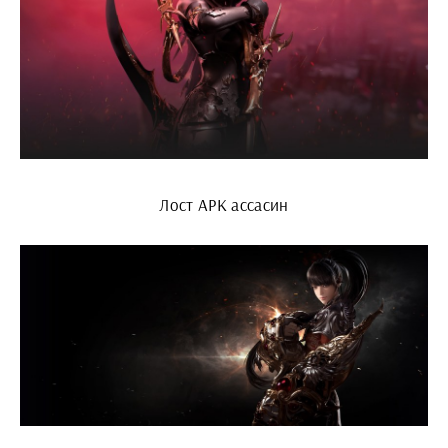
Лост АРК ассасин