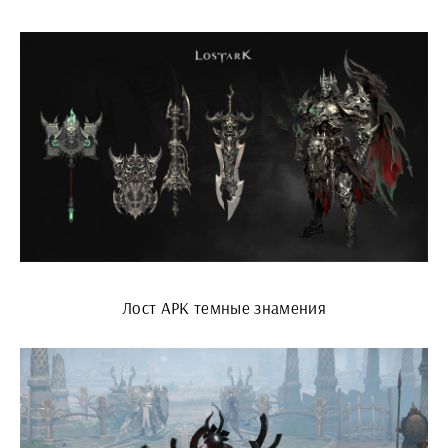
Лост АРК темные знамения