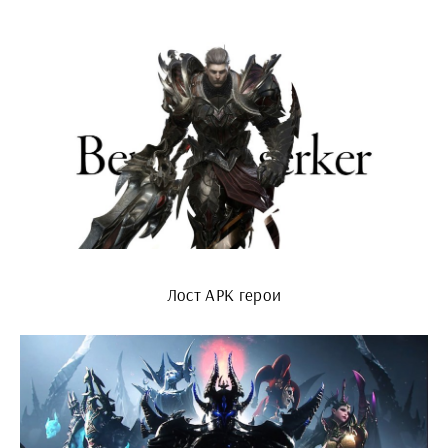
Лост АРК герои