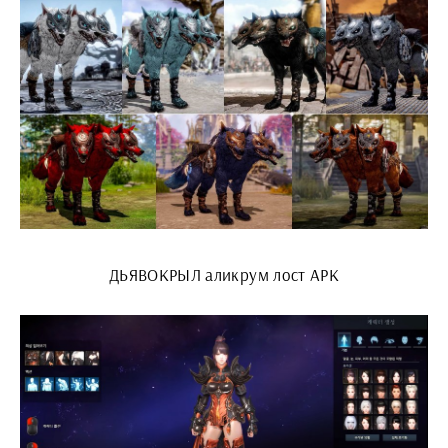
ДЬЯВОКРЫЛ аликрум лост АРК