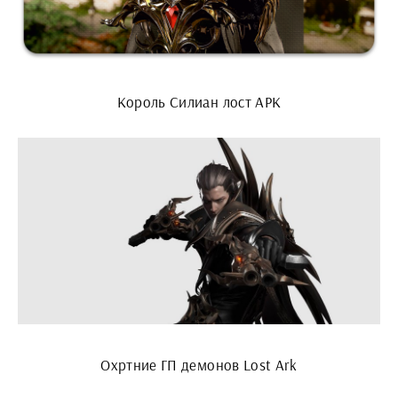
Король Силиан лост АРК
Охртние ГП демонов Lost Ark