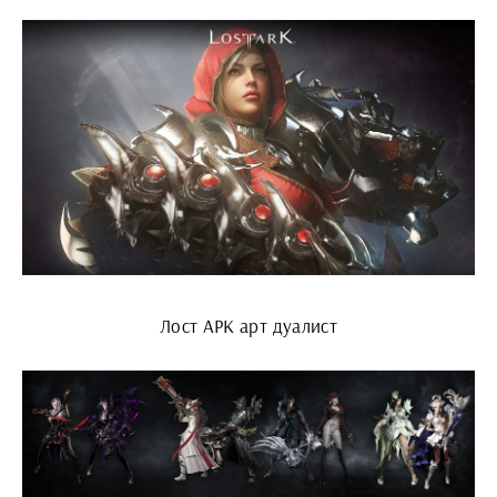
Лост АРК арт дуалист