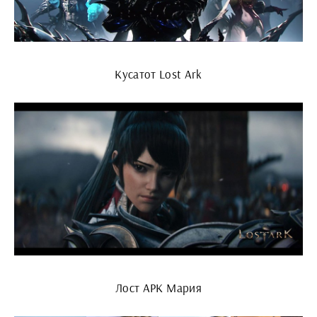
Кусатот Lost Ark
Лост АРК Мария