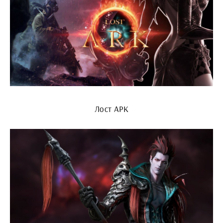
Лост АРК