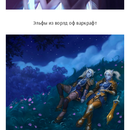
Эльфы из ворлд оф варкрафт