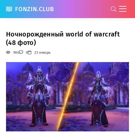
FONZIN.CLUB
Ночнорожденный world of warcraft
(48 фото)
906
0
25 январь