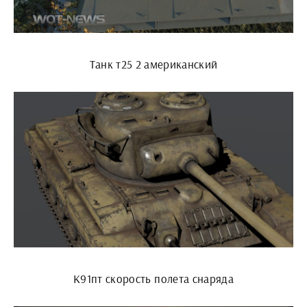
Танк т25 2 американский
К91пт скорость полета снаряда