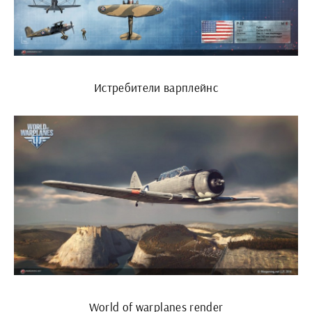
Истребители варплейнс
World of warplanes render