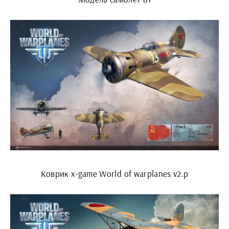
Коврик x-game World of warplanes v2.p