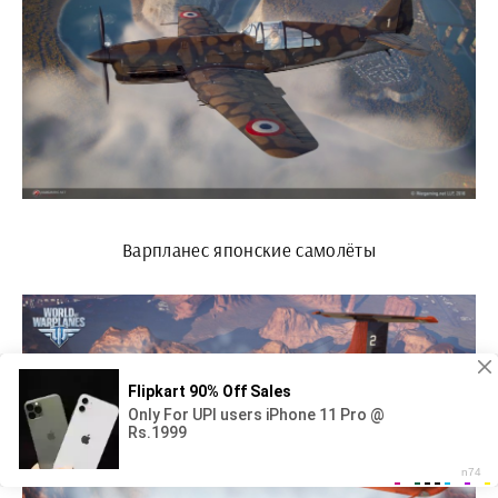
Варпланес японские самолёты