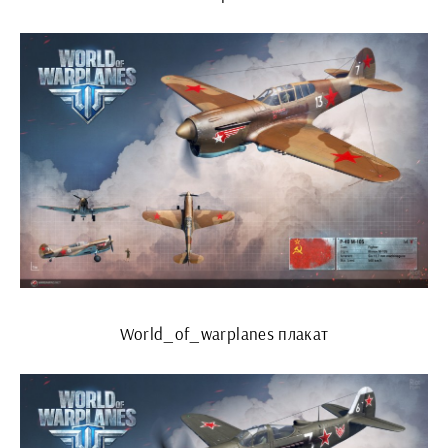
World_of_warplanes плакат