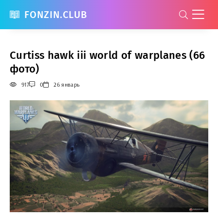
FONZIN.CLUB
Curtiss hawk iii world of warplanes (66
фото)
917
0
26 январь