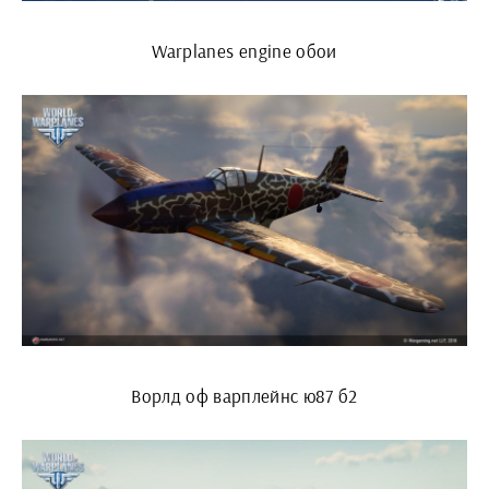
Warplanes engine обои
Ворлд оф варплейнс ю87 б2