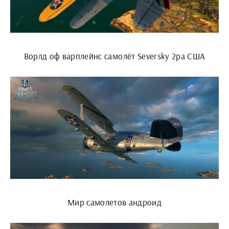
Ворлд оф варплейнс самолёт Seversky 2pa США
Мир самолетов андроид