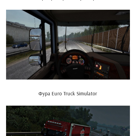
Фура Euro Truck Simulator