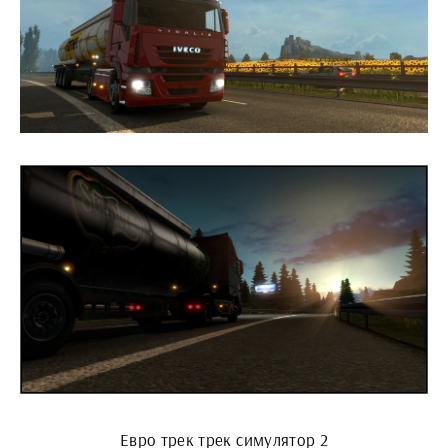
Евро трек трек симулятор 2