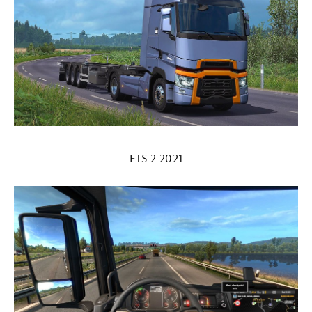
ETS 2 2021