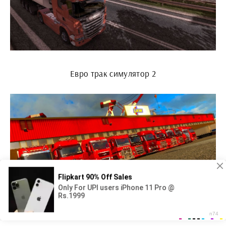
Евро трак симулятор 2