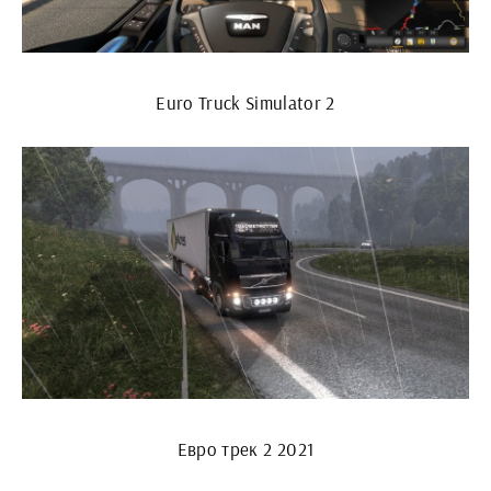
Euro Truck Simulator 2
Евро трек 2 2021