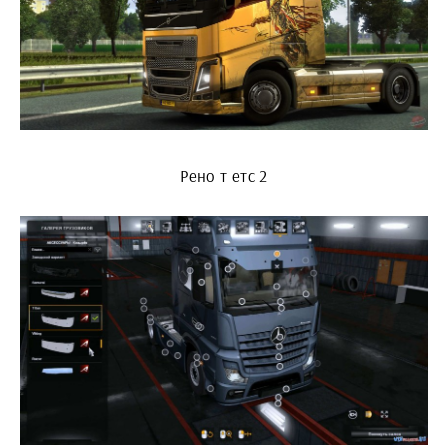
Рено т етс 2