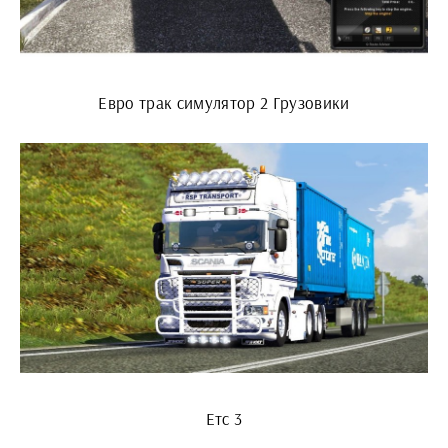
Евро трак симулятор 2 Грузовики
Етс 3