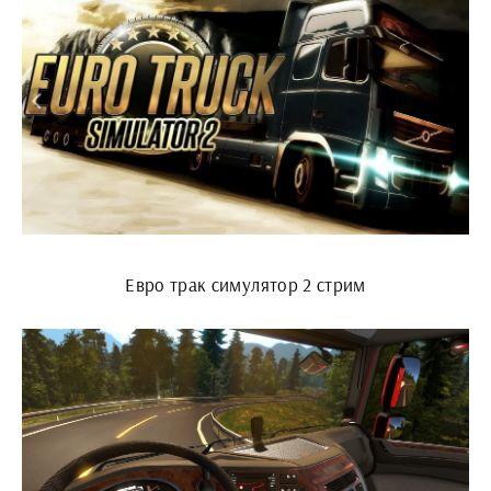
Евро трак симулятор 2 стрим