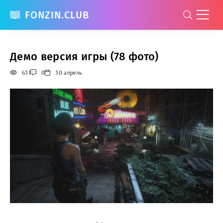
FONZIN.CLUB
Демо версия игры (78 фото)
631
0
30 апрель