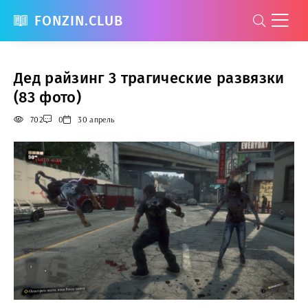
FONZIN.CLUB
Дед райзинг 3 трагические развязки
(83 фото)
702
0
30 апрель