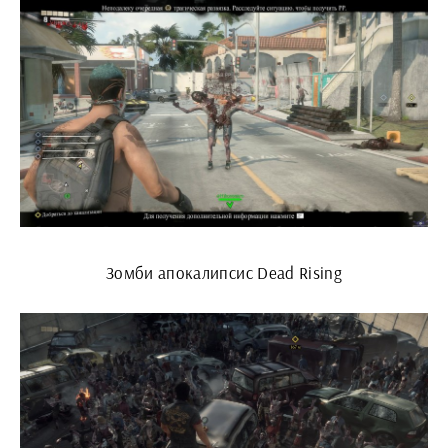
Зомби апокалипсис Dead Rising