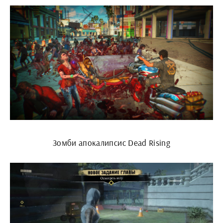
Зомби апокалипсис Dead Rising