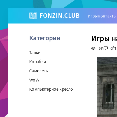
FONZIN.CLUB
Игры
Контакты
Игры на
Категории
914
0
Танки
Корабли
Самолеты
WoW
Компьютерное кресло