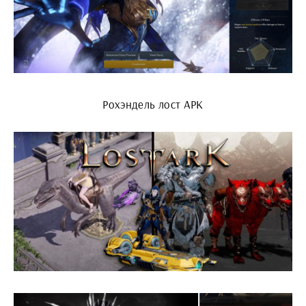
Рохэндель лост АРК