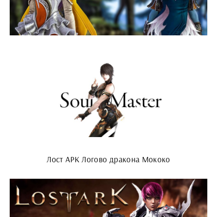
Лост АРК Логово дракона Мококо