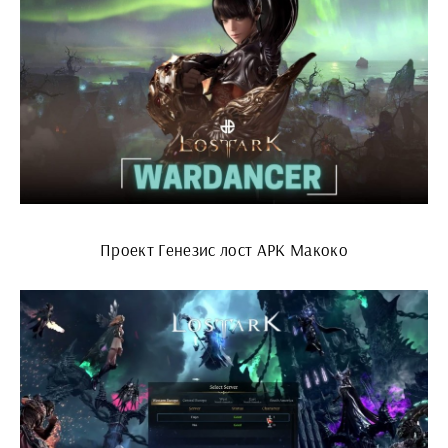
Проект Генезис лост АРК Макоко