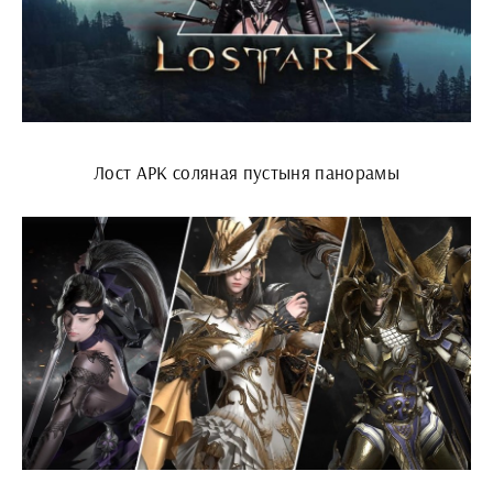
Лост АРК соляная пустыня панорамы