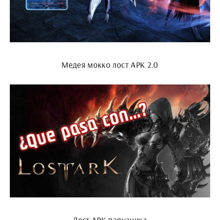
Медея мокко лост АРК 2.0
Лост АРК папуаника