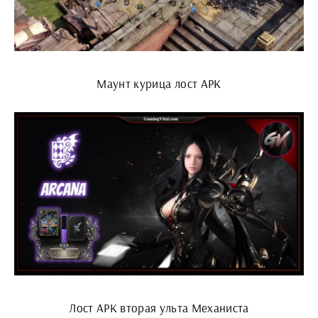
Маунт курица лост АРК
Лост АРК вторая ульта Механиста