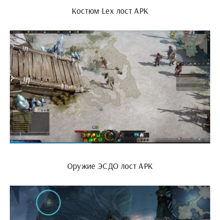
Костюм Lex лост АРК
Оружие ЭСДО лост АРК