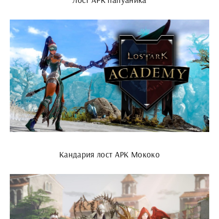
Кандария лост АРК Мококо