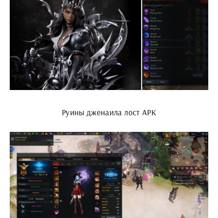
Руины дженаила лост АРК