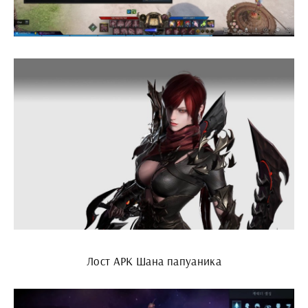
Лост АРК Шана папуаника