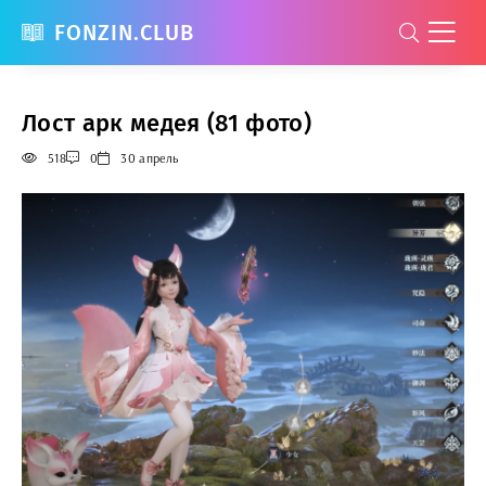
FONZIN.CLUB
Лост арк медея (81 фото)
518
0
30 апрель