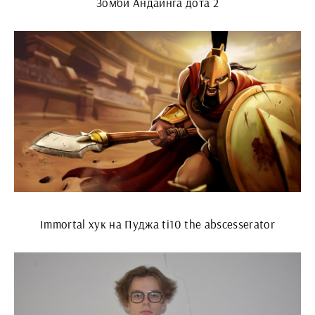
Зомби Андаинга дота 2
Immortal хук на Пуджа ti10 the abscesserator