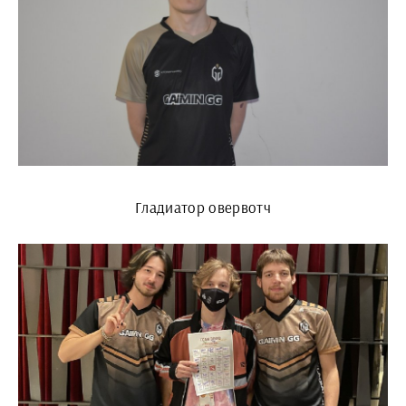
Гладиатор овервотч