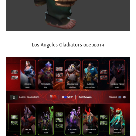
Los Angeles Gladiators овервотч