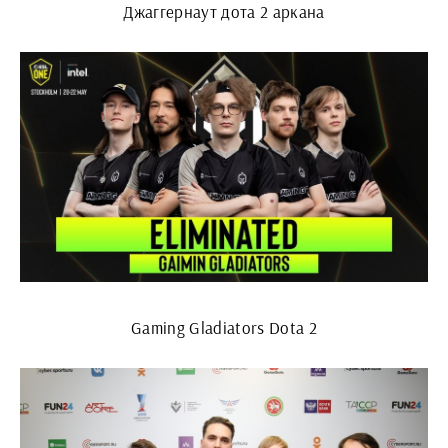
Джаггернаут дота 2 аркана
Gaming Gladiators Dota 2