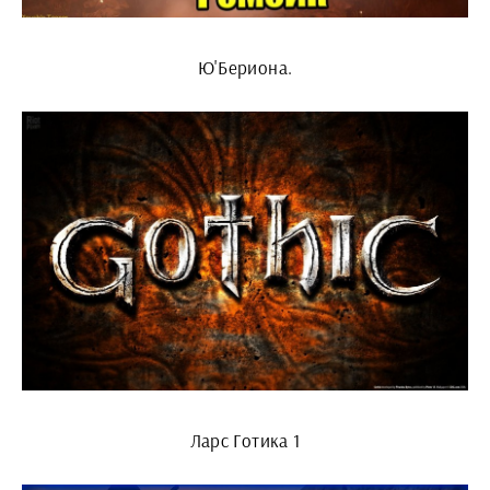
Ю'Бериона.
Ларс Готика 1