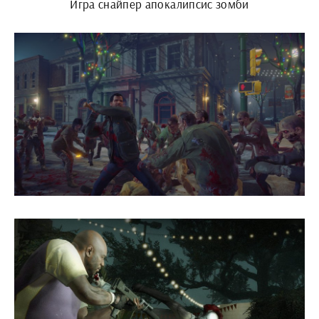
Игра снайпер апокалипсис зомби