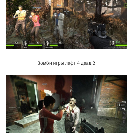
Зомби игры лефт 4 деад 2