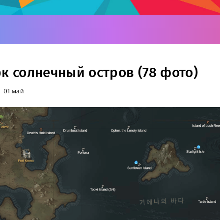
рк солнечный остров (78 фото)
01 май