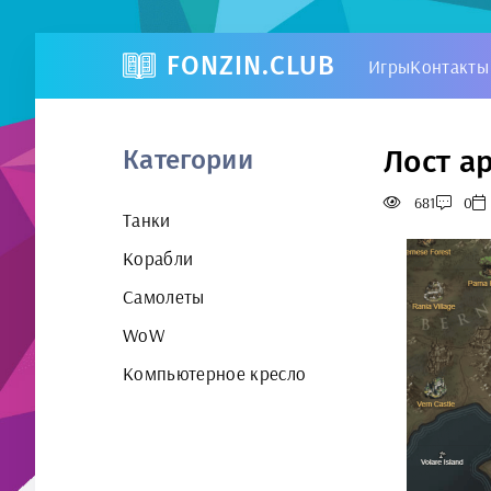
FONZIN.CLUB
Игры
Контакты
Лост а
Категории
681
0
Танки
Корабли
Самолеты
WoW
Компьютерное кресло