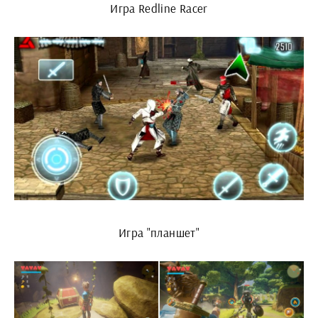
Игра Redline Racer
Игра "планшет"