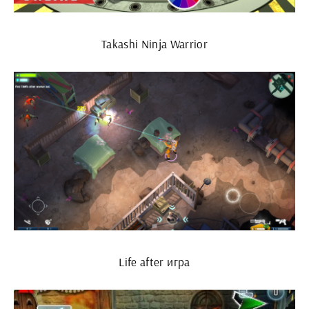
Takashi Ninja Warrior
Life after игра