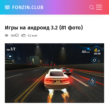
FONZIN.CLUB
Игры на андроид 3.2 (81 фото)
580
0
02 май