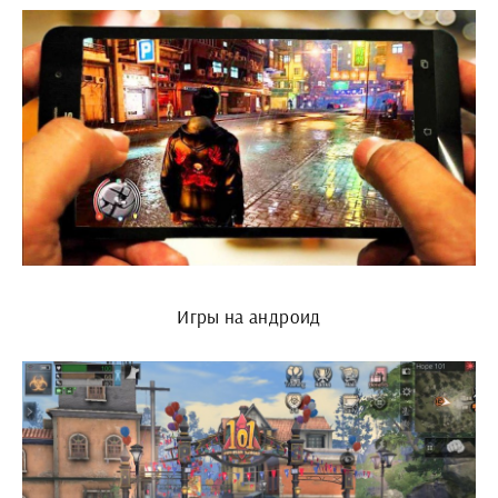
Игры на андроид