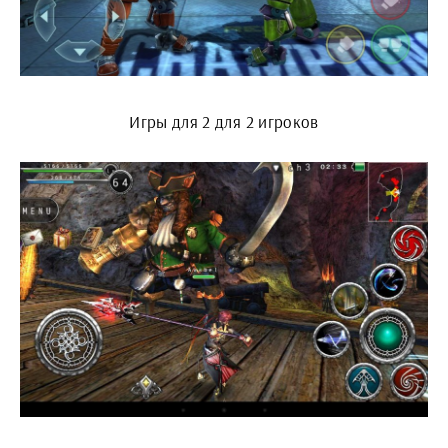
Игры для 2 для 2 игроков