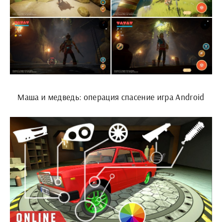
Маша и медведь: операция спасение игра Android