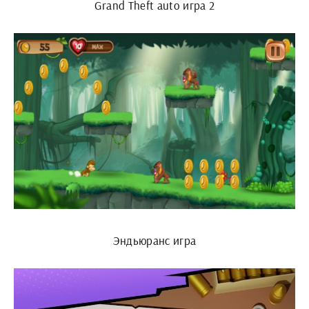
Grand Theft auto игра 2
Эндьюранс игра