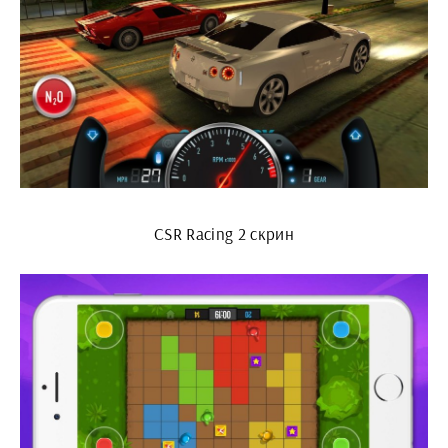
CSR Racing 2 скрин