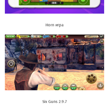
Horn игра
Six Guns 2.9.7