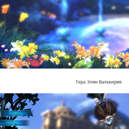
Тера Элин Валькирия