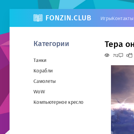
FONZIN.CLUB
Игры
Контакты
Тера о
Категории
712
0
Танки
Корабли
Самолеты
WoW
Компьютерное кресло