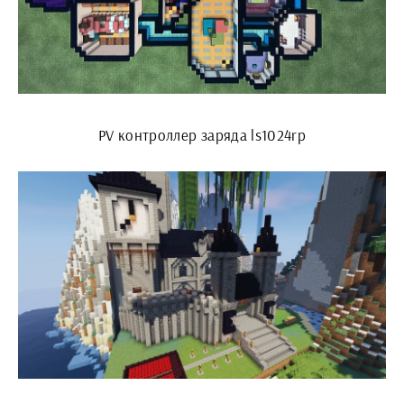
PV контроллер заряда ls1024rp