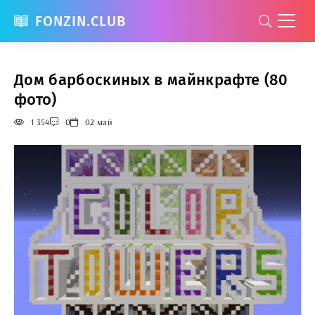
FONZIN.CLUB
Дом барбоскиных в майнкрафте (80
фото)
1 354
0
02 май