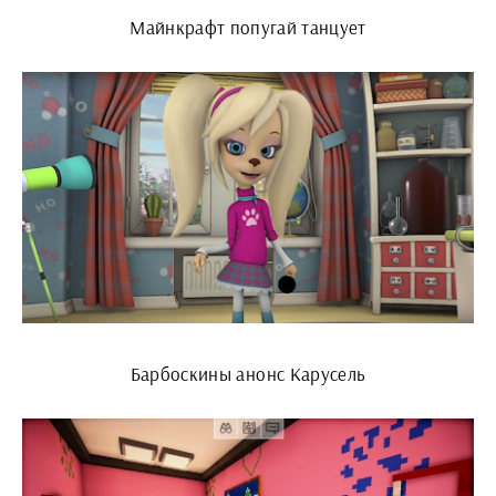
Майнкрафт попугай танцует
Барбоскины анонс Карусель