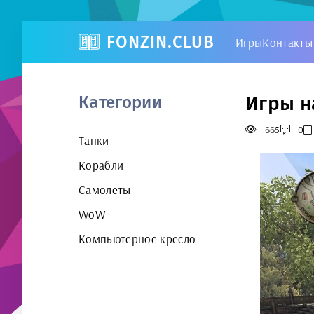
FONZIN.CLUB
Игры
Контакты
Игры на
Категории
665
0
Танки
Корабли
Самолеты
WoW
Компьютерное кресло