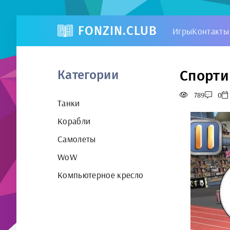
FONZIN.CLUB
Игры
Контакты
Спорти
Категории
789
0
Танки
Корабли
Самолеты
WoW
Компьютерное кресло