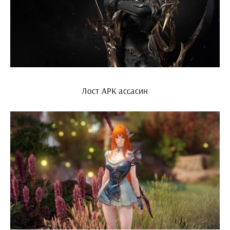
Лост АРК ассасин