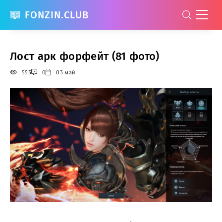
FONZIN.CLUB
Лост арк форфейт (81 фото)
553
0
03 май