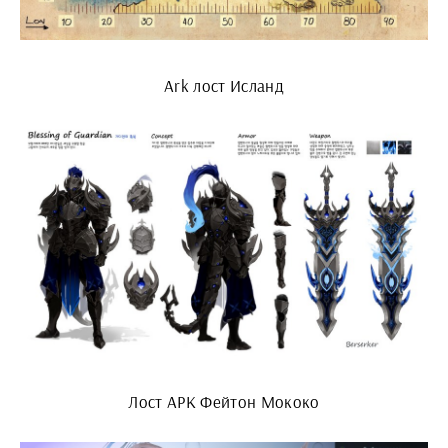
Ark лост Исланд
Лост АРК Фейтон Мококо