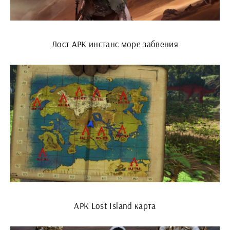
Лост АРК инстанс море забвения
АРК Lost Island карта