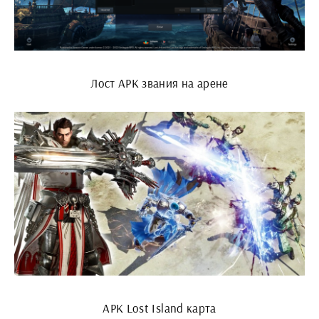
Лост АРК звания на арене
АРК Lost Island карта