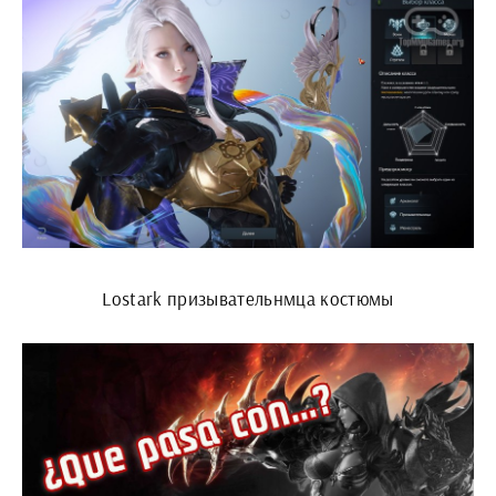
Lostark призывательнмца костюмы