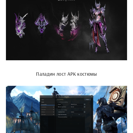
Паладин лост АРК костюмы