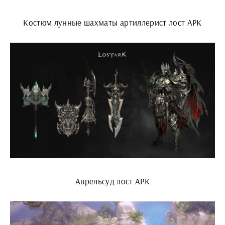
Костюм лунные шахматы артиллерист лост АРК
Аврельсуд лост АРК