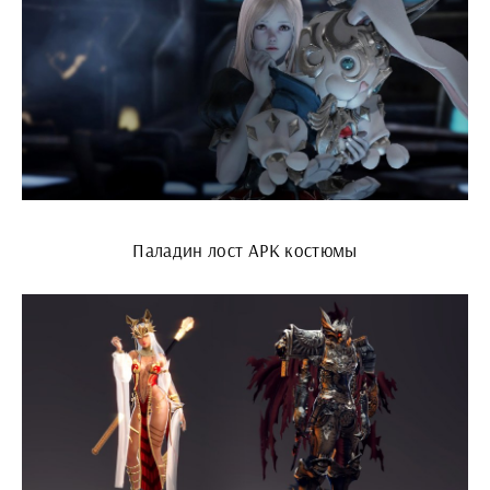
Паладин лост АРК костюмы