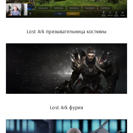
Lost Ark призывательница костюмы
Lost Ark фурия