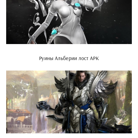
Руины Альберии лост АРК