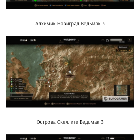
Алхимик Новиград Ведьмак 3
Острова Скеллиге Ведьмак 3