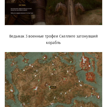
Ведьмак 3 военные трофеи Скеллиге затонувший
корабль