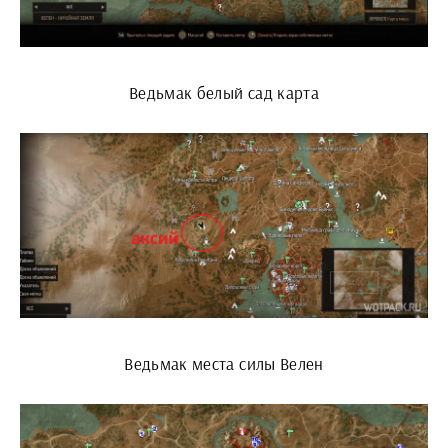
Ведьмак белый сад карта
Ведьмак места силы Велен