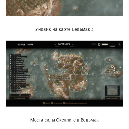
Ундвик на карте Ведьмак 3
Места силы Скеллиге в Ведьмак