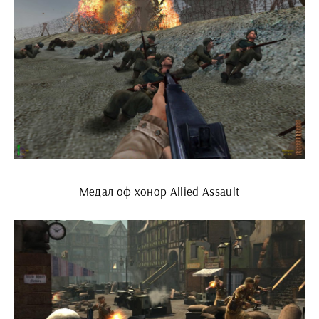
Медал оф хонор Allied Assault