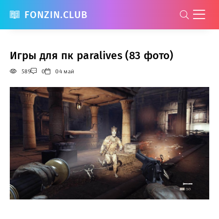
FONZIN.CLUB
Игры для пк paralives (83 фото)
589
0
04 май