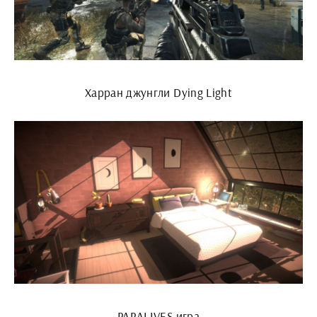
Харран джунгли Dying Light
PARALIVES игра