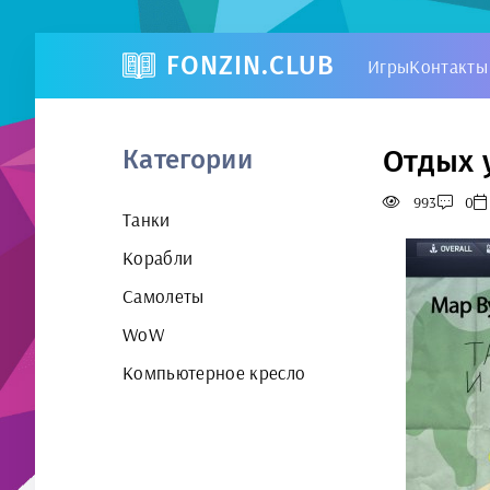
FONZIN.CLUB
Игры
Контакты
Отдых 
Категории
993
0
Танки
Корабли
Самолеты
WoW
Компьютерное кресло