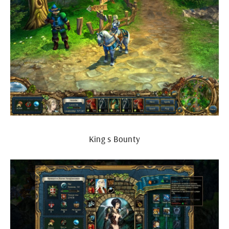
King s Bounty