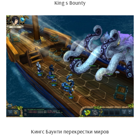
King s Bounty
Кингс Баунти перекрестки миров