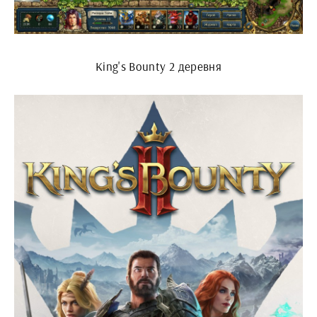
King's Bounty 2 деревня