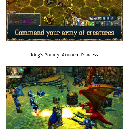
King's Bounty: Armored Princess