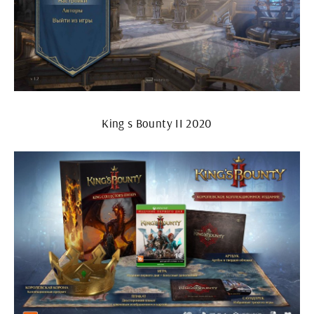
King s Bounty II 2020