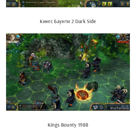
Кингс Баунти 2 Dark Side
Kings Bounty 1988