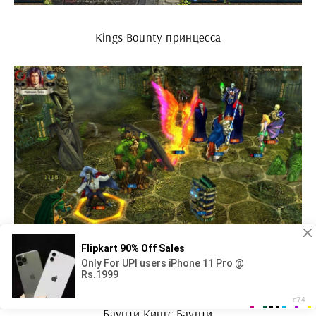
Kings Bounty принцесса
Баунти Кингс Баунти