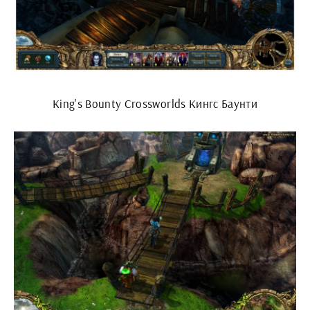
King's Bounty Crossworlds Кингс Баунти