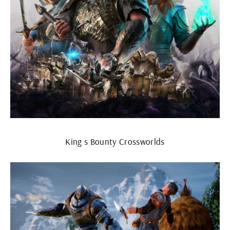
King s Bounty Crossworlds