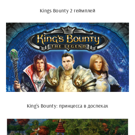
Kings Bounty 2 геймплей
King’s Bounty: принцесса в доспехах