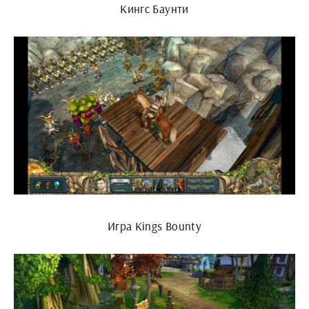
Кингс Баунти
Игра Kings Bounty