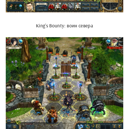
King’s Bounty: воин севера