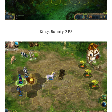
Kings Bounty 2 PS