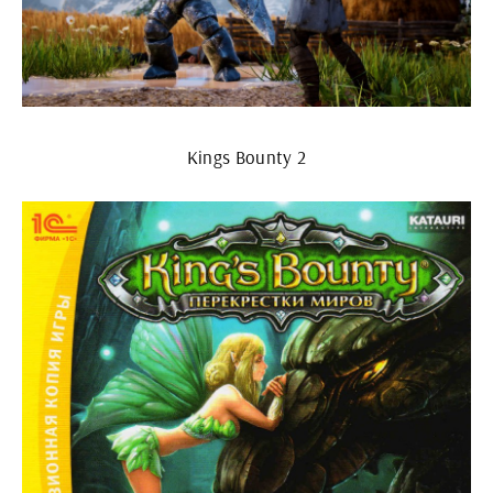
Kings Bounty 2