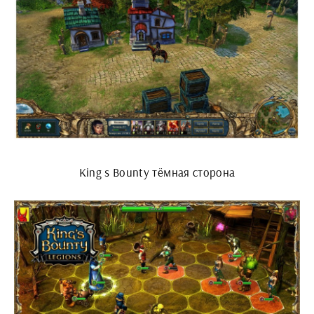
King s Bounty тёмная сторона