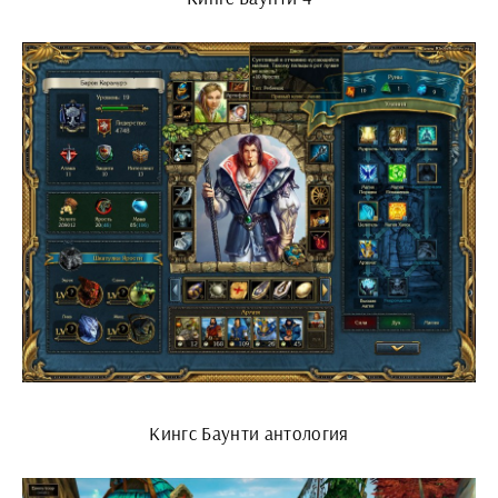
Кингс Баунти антология