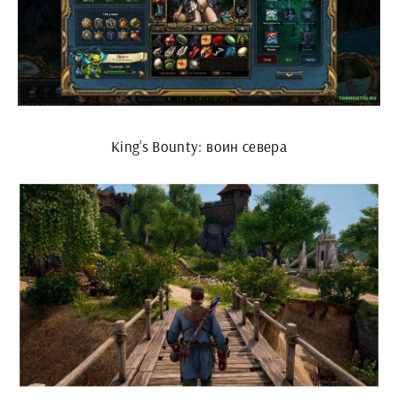
King’s Bounty: воин севера