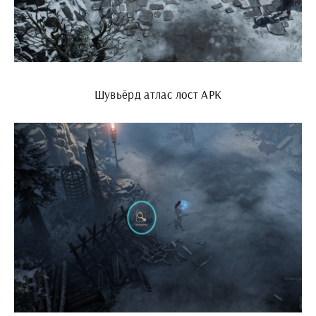
Шувьёрд атлас лост АРК