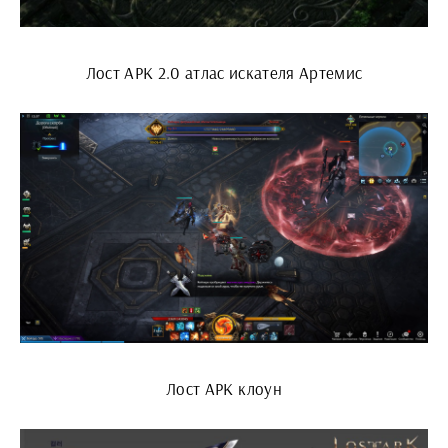
Лост АРК 2.0 атлас искателя Артемис
Лост АРК клоун