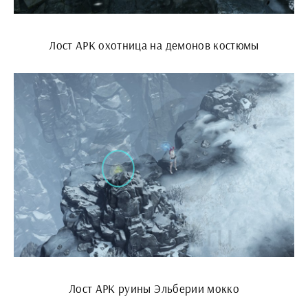
Лост АРК охотница на демонов костюмы
Лост АРК руины Эльберии мокко