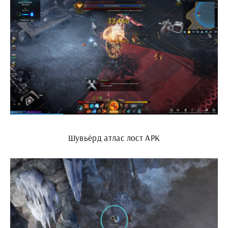
Шувьёрд атлас лост АРК