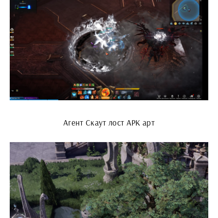
Агент Скаут лост АРК арт