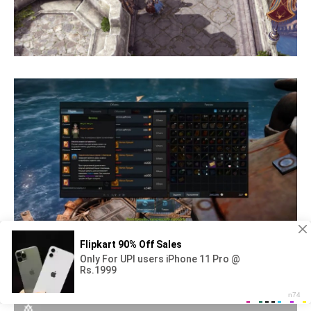
Монета гивэны лост АРК 2.0