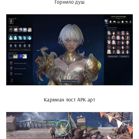
Горнило душ
Кармиан лост АРК арт