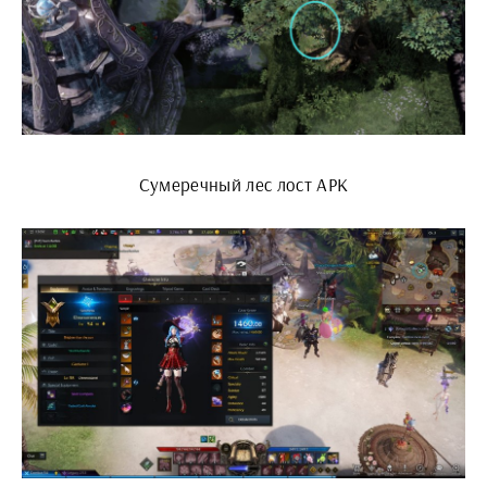
Сумеречный лес лост АРК