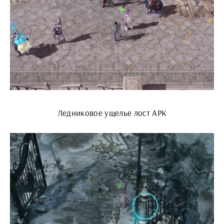
Ледниковое ущелье лост АРК