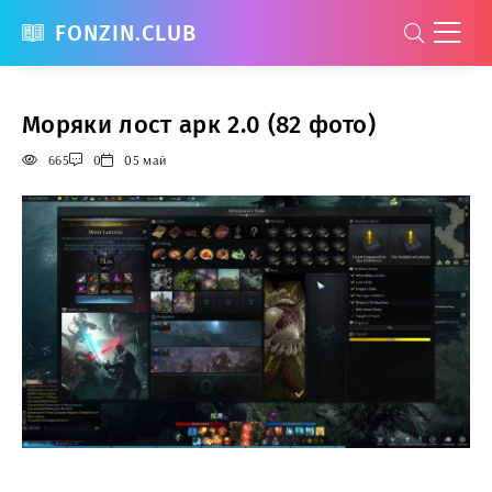
FONZIN.CLUB
Моряки лост арк 2.0 (82 фото)
665
0
05 май