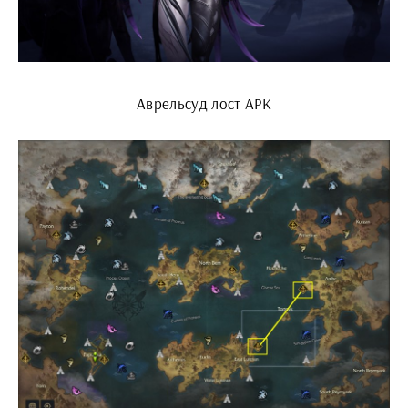
Аврельсуд лост АРК