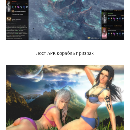
Лост АРК корабль призрак