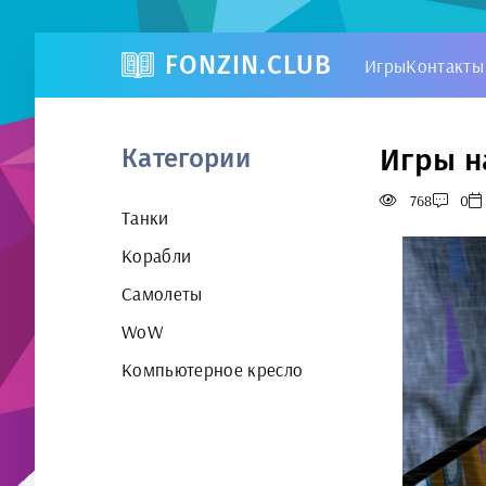
FONZIN.CLUB
Игры
Контакты
Игры н
Категории
768
0
Танки
Корабли
Самолеты
WoW
Компьютерное кресло