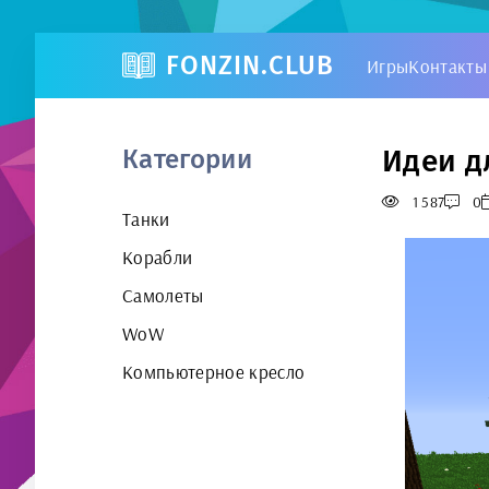
FONZIN.CLUB
Игры
Контакты
Идеи д
Категории
1 587
0
Танки
Корабли
Самолеты
WoW
Компьютерное кресло