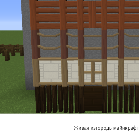
Живая изгородь майнкраф