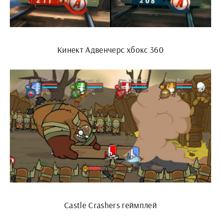
Кинект Адвенчерс хбокс 360
Castle Crashers геймплей