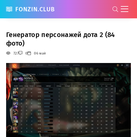
FONZIN.CLUB
Генератор персонажей дота 2 (84
фото)
727
0
06 май