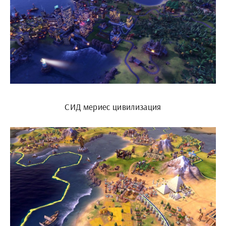
СИД мериес цивилизация