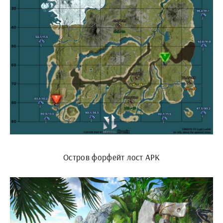
Остров форфейт лост АРК