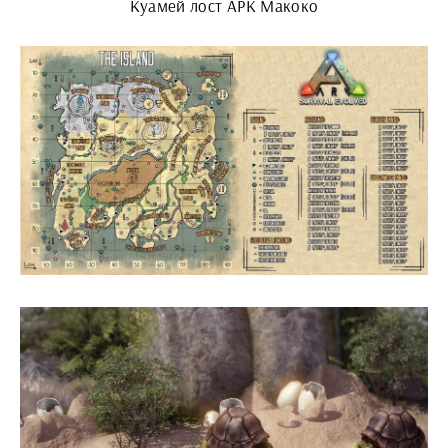
Куамей лост АРК Макоко