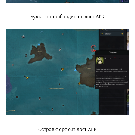
Бухта контрабандистов лост АРК
Остров форфейт лост АРК