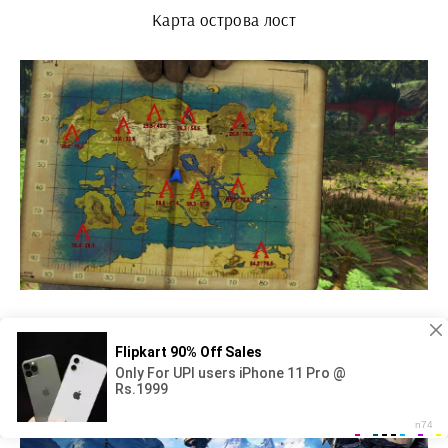
Карта острова лост
Lost Ark Черепаший остров