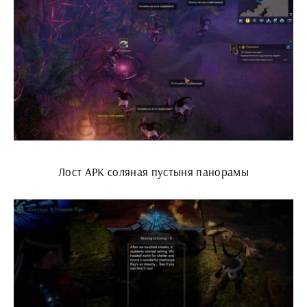
Лост АРК соляная пустыня панорамы