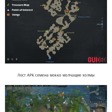
Лост АРК семена мокко молчащие холмы