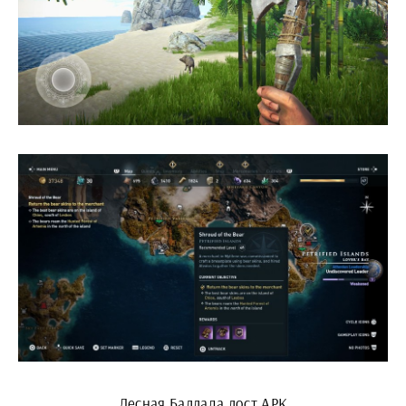
Лесная Баллада лост АРК