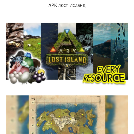
АРК лост Исланд