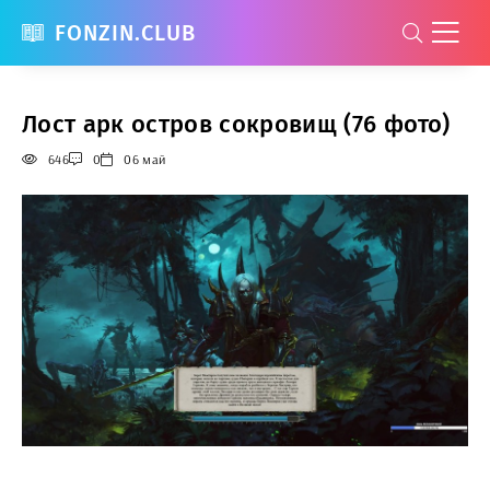
FONZIN.CLUB
Лост арк остров сокровищ (76 фото)
646
0
06 май