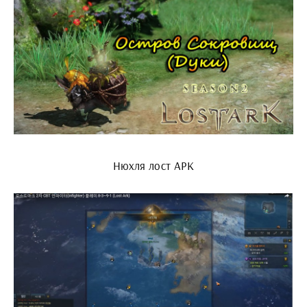
Нюхля лост АРК