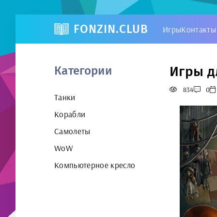
FONZIN.CLUB
Игры
Контакты
Игры д
Категории
834
0
Танки
Корабли
Самолеты
WoW
Компьютерное кресло