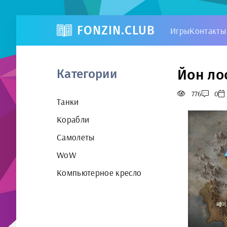
FONZIN.CLUB
Игры
Контакты
Йон лос
Категории
776
0
Танки
Корабли
Самолеты
WoW
Компьютерное кресло