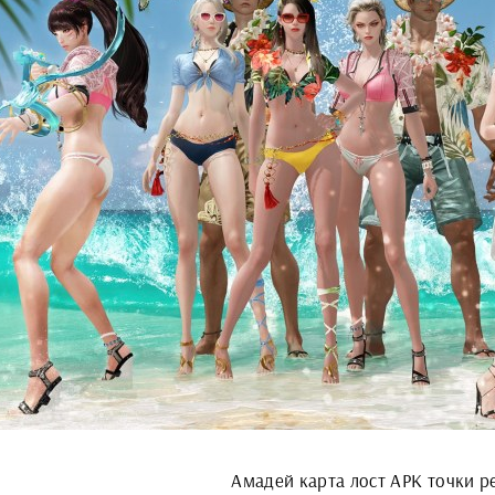
Амадей карта лост АРК точки р