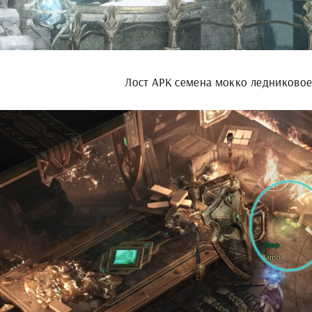
Лост АРК семена мокко ледниковое