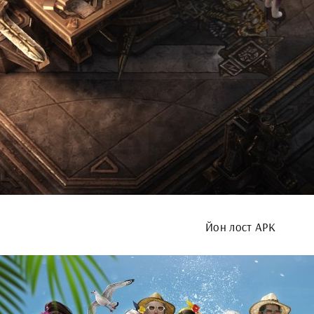
Йон лост АРК