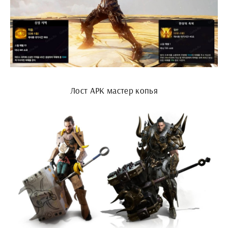
Лост АРК мастер копья