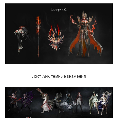
Лост АРК темные знамения