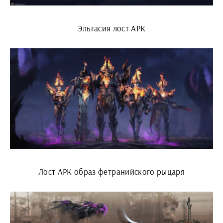
Эльгасия лост АРК
Лост АРК образ фетранийского рыцаря