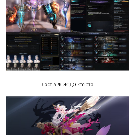
Лост АРК ЭСДО кто это