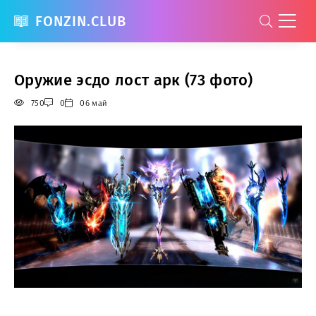
FONZIN.CLUB
Оружие эсдо лост арк (73 фото)
750
0
06 май