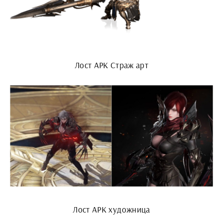
Лост АРК Страж арт
Лост АРК художница