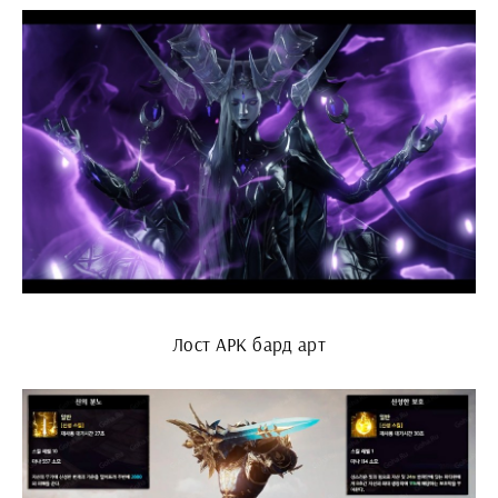
Лост АРК бард арт