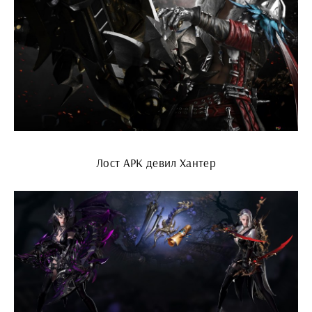
Лост АРК девил Хантер