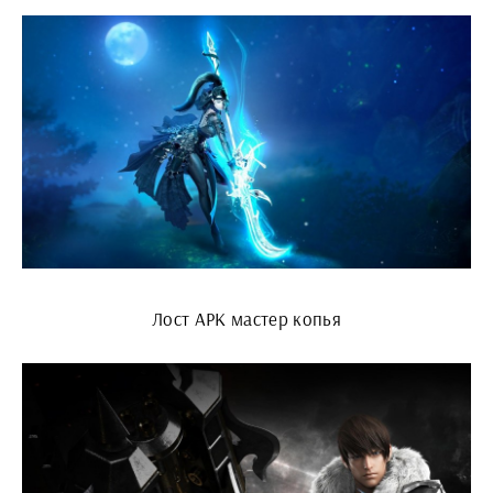
Лост АРК мастер копья