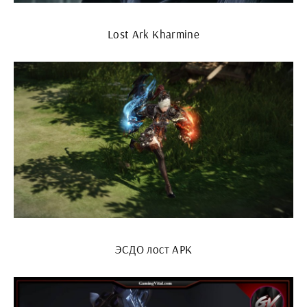
Lost Ark Kharmine
ЭСДО лост АРК