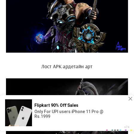
Лост АРК ардетайн арт