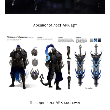
Арканолог лост АРК арт
Паладин лост АРК костюмы