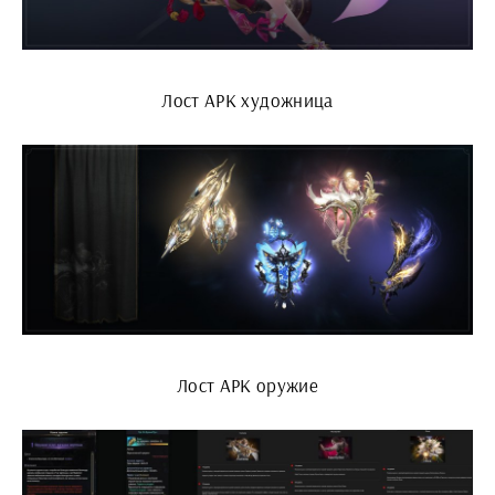
Лост АРК художница
Лост АРК оружие