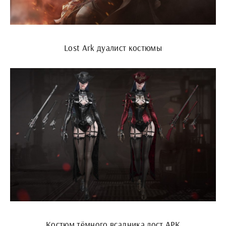
Lost Ark дуалист костюмы
Костюм тёмного всадника лост АРК