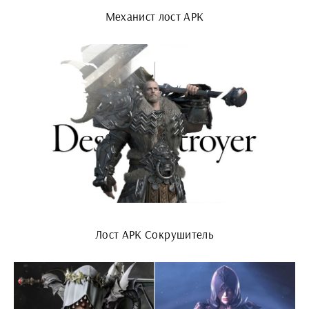
Механист лост АРК
Лост АРК Сокрушитель