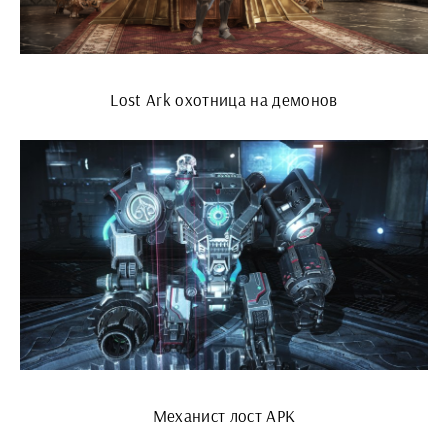
Lost Ark охотница на демонов
Механист лост АРК