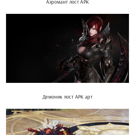
Аэромант лост АРК
Демоник лост АРК арт