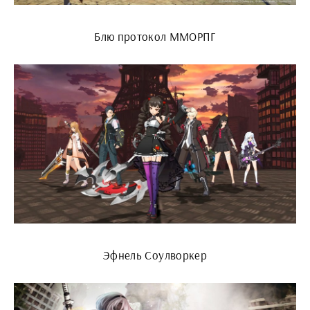
Блю протокол ММОРПГ
Эфнель Соулворкер