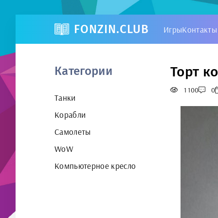
FONZIN.CLUB
Игры
Контакты
Торт к
Категории
1 100
0
Танки
Корабли
Самолеты
WoW
Компьютерное кресло