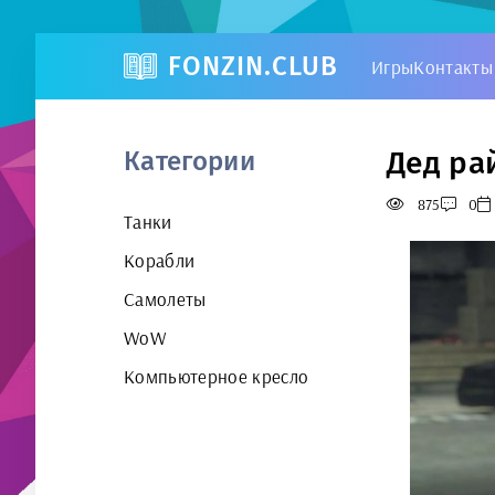
FONZIN.CLUB
Игры
Контакты
Дед ра
Категории
875
0
Танки
Корабли
Самолеты
WoW
Компьютерное кресло