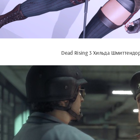
Dead Rising 3 Хильда Шмиттендо