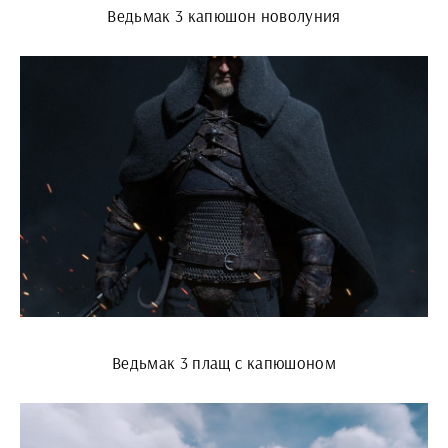
Ведьмак 3 капюшон новолуния
Ведьмак 3 плащ с капюшоном