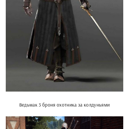
Ведьмак 3 броня охотника за колдуньями