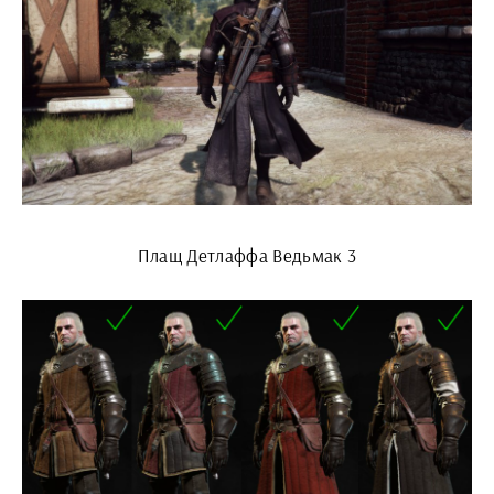
Плащ Детлаффа Ведьмак 3