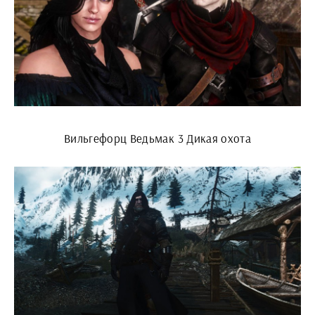
Вильгефорц Ведьмак 3 Дикая охота