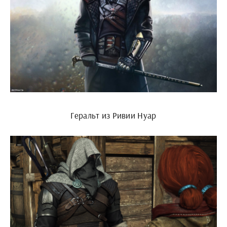
Геральт из Ривии Нуар