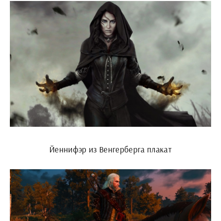
Йеннифэр из Венгерберга плакат