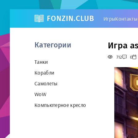
FONZIN.CLUB
Игры
Контакты
Игра as
Категории
712
0
Танки
Корабли
Самолеты
WoW
Компьютерное кресло