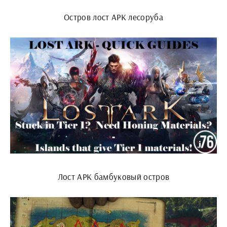
Остров лост АРК лесоруба
Лост АРК бамбуковый остров