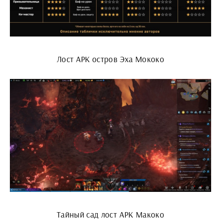
Лост АРК остров Эха Мококо
Тайный сад лост АРК Макоко