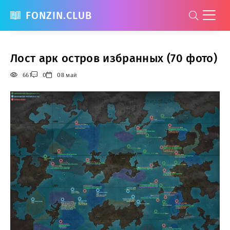
FONZIN.CLUB
Лост арк остров избранных (70 фото)
661
0
08 май