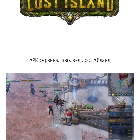
АРК сурвивал эволвед лост Айланд