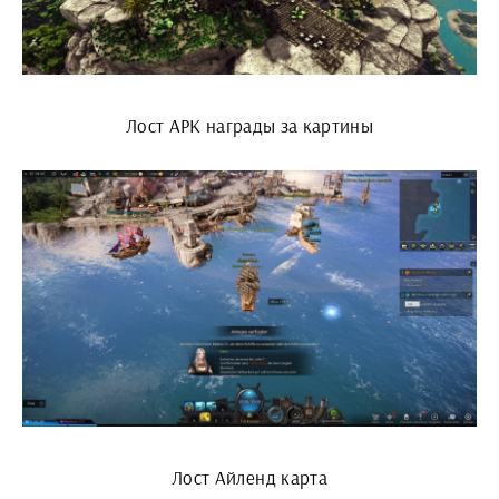
Лост АРК награды за картины
Лост Айленд карта