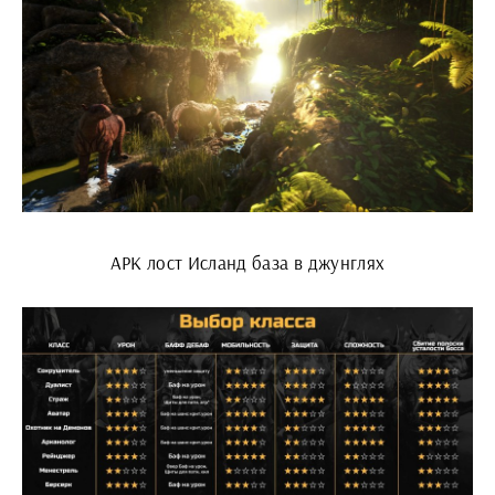
АРК лост Исланд база в джунглях