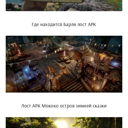
Где находится Барли лост АРК
Лост АРК Мококо остров зимней сказки