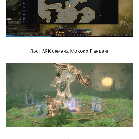
Лост АРК семена Мококо Панданг