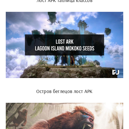
Лост АРК таблица классов
Остров беглецов лост АРК