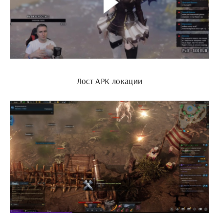
Лост АРК локации