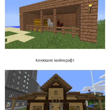
Конюшня майнкрафт