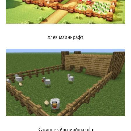
Хлев майнкрафт
Куриное яйцо майнкрафт