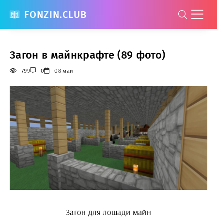
FONZIN.CLUB
Загон в майнкрафте (89 фото)
799
0
08 май
Загон для лошади майн