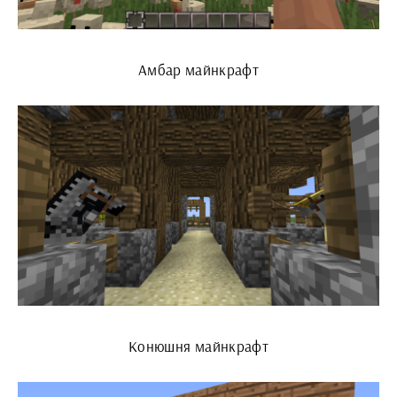
Амбар майнкрафт
Конюшня майнкрафт