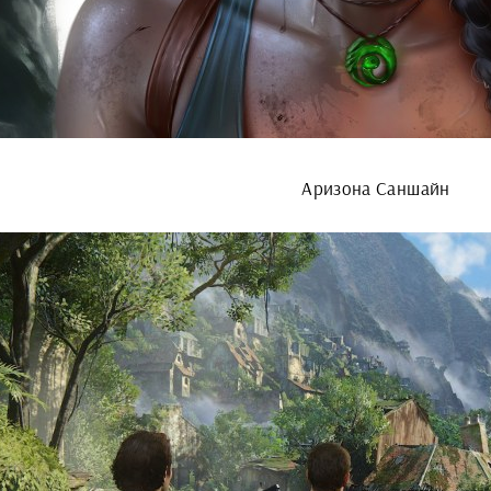
Аризона Саншайн