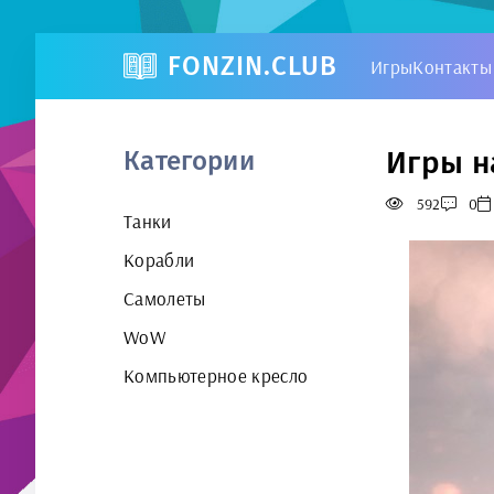
FONZIN.CLUB
Игры
Контакты
Игры н
Категории
592
0
Танки
Корабли
Самолеты
WoW
Компьютерное кресло