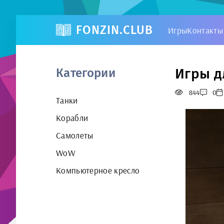
FONZIN.CLUB
Игры
Контакты
Игры дл
Категории
844
0
Танки
Корабли
Самолеты
WoW
Компьютерное кресло