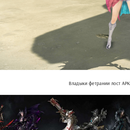
Владыки фетрании лост АР