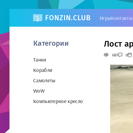
FONZIN.CLUB
Игры
Контакты
Лост а
Категории
681
0
Танки
Корабли
Самолеты
WoW
Компьютерное кресло