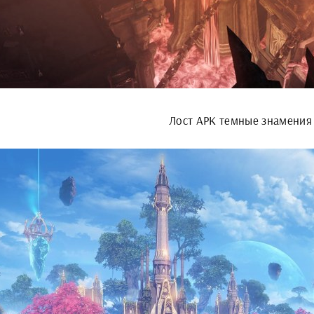
Лост АРК темные знамения